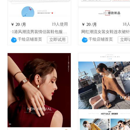
19
人使用
18
￥ 20 /月
￥ 20 /月
·1港风潮流男装情侣装鞋包服装配饰店铺模板
千绘店铺首页
千绘店铺首页
立即试用
立即