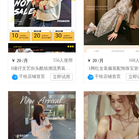
556
人使用
168
￥ 20 /月
￥ 20 /月
0港仔文艺街头酷炫潮流男装卫衣男女服饰爆款鞋包配饰
千绘店铺首页
千绘店铺首页
立即试用
立即