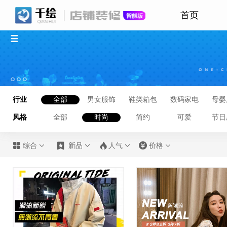
首页
行业
全部
男女服饰
鞋类箱包
数码家电
母婴
风格
全部
时尚
简约
可爱
节日








综合
新品
人气
价格