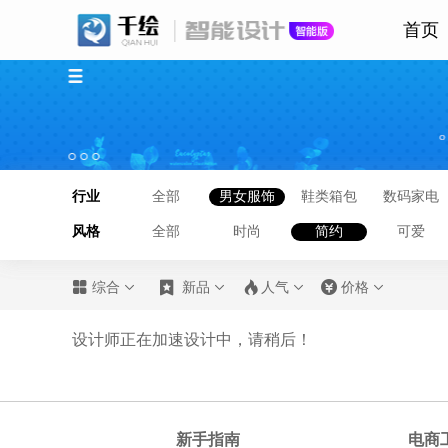
首页
行业
全部
男女服饰
鞋类箱包
数码家电
风格
全部
时尚
简约
可爱








综合
新品
人气
价格
设计师正在加速设计中，请稍后！
新手指南
电商