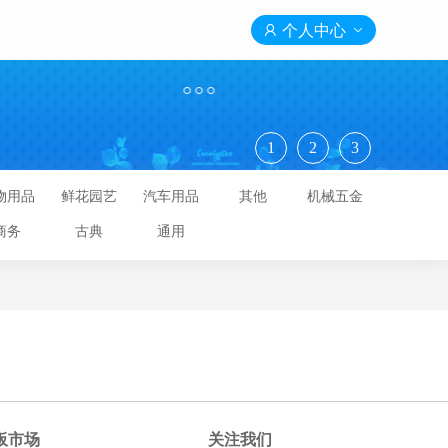

个人中心

1
2
3
物用品
鲜花园艺
汽车用品
其他
机械五金
商务
古典
通用
板市场
关注我们