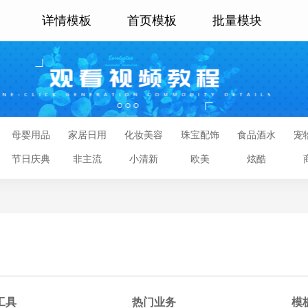
详情模板
首页模板
批量模块
母婴用品
家居日用
化妆美容
珠宝配饰
食品酒水
宠
节日庆典
非主流
小清新
欧美
炫酷
工具
热门业务
模