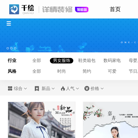
首页
行业
全部
男女服饰
鞋类箱包
数码家电
母婴
风格
全部
时尚
简约
可爱
节日








综合
新品
人气
价格