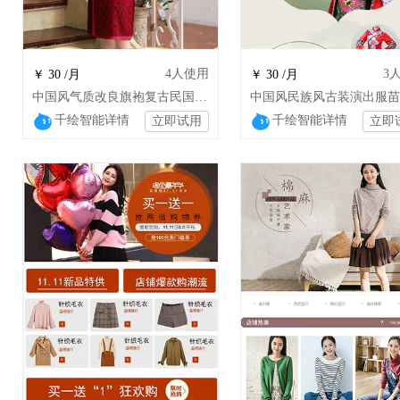
4
人使用
3
￥ 30 /月
￥ 30 /月
中国风气质改良旗袍复古民国长款性感优雅旗袍gss
千绘智能详情
千绘智能详情
立即试用
立即