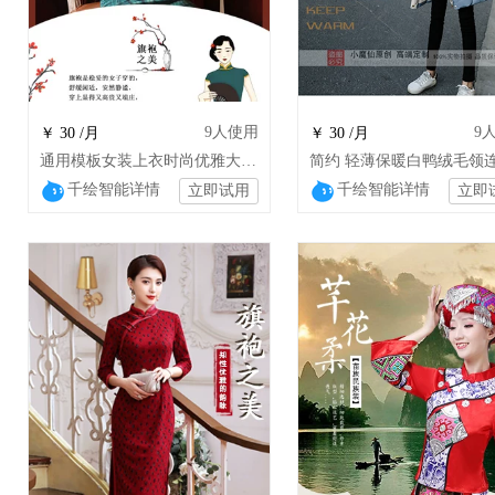
9
人使用
9
￥ 30 /月
￥ 30 /月
通用模板女装上衣时尚优雅大气古典连衣裙旗袍古风唐装
千绘智能详情
千绘智能详情
立即试用
立即