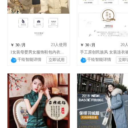
23
人使用
20
￥ 30 /月
￥ 30 /月
1女装母婴男女服饰鞋包内衣文胸T恤古典汉服 lsy
千绘智能详情
千绘智能详情
立即试用
立即