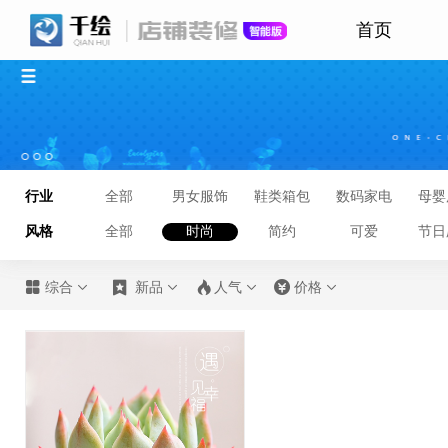
首页
行业
全部
男女服饰
鞋类箱包
数码家电
母婴
风格
全部
时尚
简约
可爱
节日








综合
新品
人气
价格