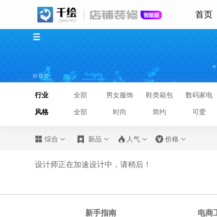
首页
行业
全部
男女服饰
鞋类箱包
数码家电
风格
全部
时尚
简约
可爱








综合
新品
人气
价格
设计师正在加速设计中，请稍后！
新手指南
电商