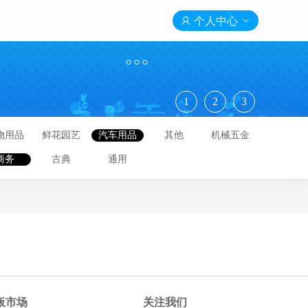

个人中心

1
2
3
物用品
鲜花园艺
汽车用品
其他
机械五金
商务
古典
通用
板市场
关注我们