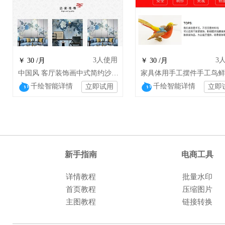
3
人使用
3
￥ 30 /月
￥ 30 /月
中国风 客厅装饰画中式简约沙发背景墙壁画装 gnx
千绘智能详情
千绘智能详情
立即试用
立即
新手指南
电商工具
详情教程
批量水印
首页教程
压缩图片
主图教程
链接转换