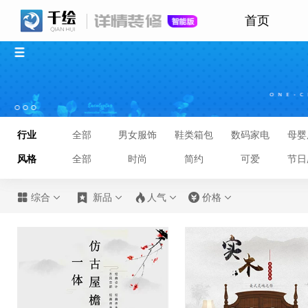
首页
行业
全部
男女服饰
鞋类箱包
数码家电
母婴
风格
全部
时尚
简约
可爱
节日








综合
新品
人气
价格