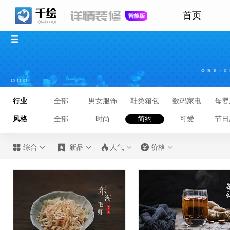
首页
行业
全部
男女服饰
鞋类箱包
数码家电
母婴
风格
全部
时尚
简约
可爱
节日








综合
新品
人气
价格