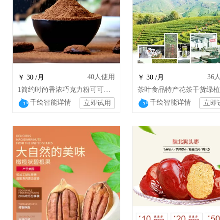
40
人使用
36
￥ 30 /月
￥ 30 /月
1简约时尚香浓巧克力粉可可粉冲饮 wsj
千绘智能详情
千绘智能详情
立即试用
立即