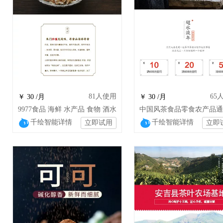
81
人使用
65
￥ 30 /月
￥ 30 /月
9977食品 海鲜 水产品 食物 酒水
中国风茶食品零食农产品通
千绘智能详情
千绘智能详情
立即试用
立即