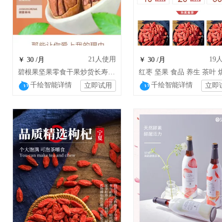
21
人使用
19
￥ 30 /月
￥ 30 /月
碧根果坚果零食干果炒货长寿果山核桃仁瓜子
千绘智能详情
千绘智能详情
立即试用
立即