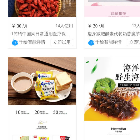
14
人使用
13
￥ 30 /月
￥ 30 /月
1简约中国风日常通用医疗保健枸杞 wsj
千绘智能详情
千绘智能详情
立即试用
立即