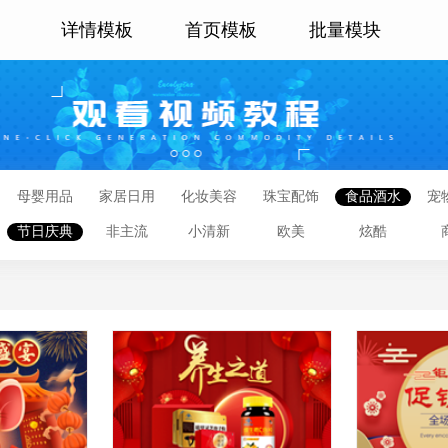
详情模板
首页模板
批量模块
母婴用品
家居日用
化妆美容
珠宝配饰
食品酒水
宠
节日庆典
非主流
小清新
欧美
炫酷