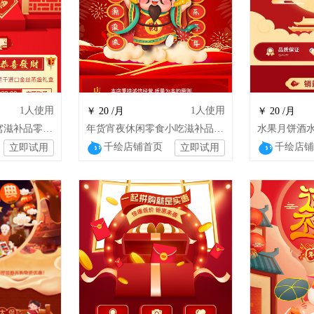
1
人使用
1
人使用
￥ 20 /月
￥ 20 /月
红色食品保健品燕窝滋补品零食特产店铺模板
年货宵夜休闲零食小吃滋补品零食店铺模板
千绘店铺首页
千绘店铺
立即试用
立即试用