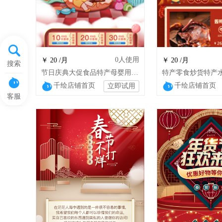
0
人使用
￥ 20 /月
￥ 20 /月
搜索
节日庆典大促食品特产母婴用品家居日用
千绘店铺首页
千绘店铺首页
立即试用
客服