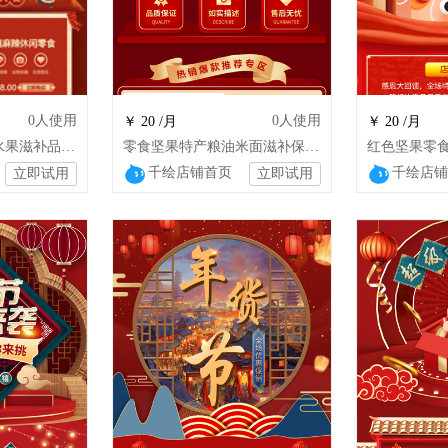
0
人使用
0
人使用
￥ 20 /月
￥ 20 /月
特产零食炒货特产水果滋补品糕点大米坚果
零食坚果特产粮油米面滋补保健食品店铺装修
千绘店铺首页
千绘店铺
立即试用
立即试用