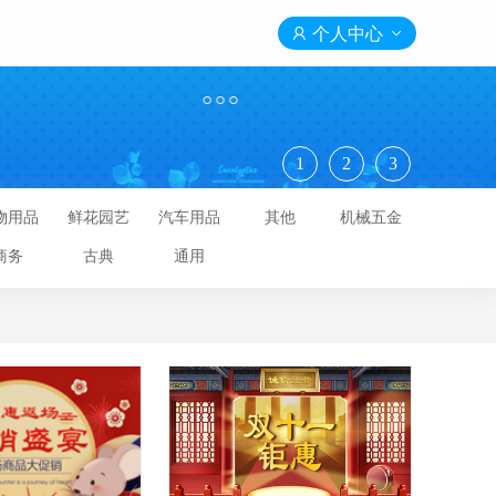

个人中心

1
2
3
物用品
鲜花园艺
汽车用品
其他
机械五金
商务
古典
通用