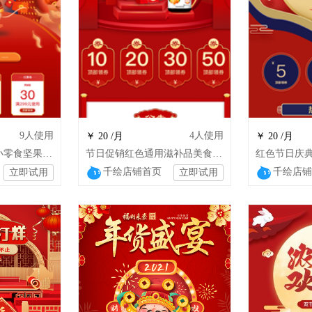
9
人使用
4
人使用
￥ 20 /月
￥ 20 /月
红色节日庆典食品小零食坚果特产熟食烟酒
节日促销红色通用滋补品美食特产茶叶酒水
千绘店铺首页
千绘店铺
立即试用
立即试用