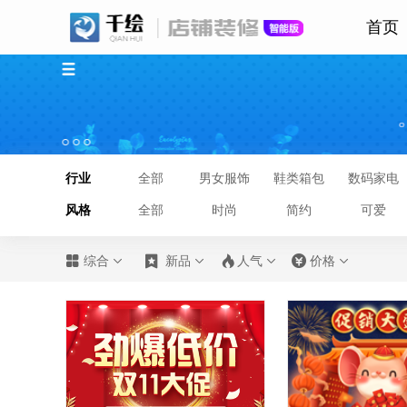
首页
行业
全部
男女服饰
鞋类箱包
数码家电
风格
全部
时尚
简约
可爱








综合
新品
人气
价格