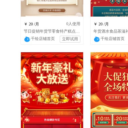
0
人使用
￥ 20 /月
￥ 20 /月
节日促销年货节零食特产糕点坚果店铺装修
千绘店铺首页
千绘店铺首页
立即试用