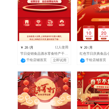
12
人使用
￥ 20 /月
￥ 20 /月
节日促销食品酒水零食特产干货小吃店铺装修
千绘店铺首页
千绘店铺首页
立即试用