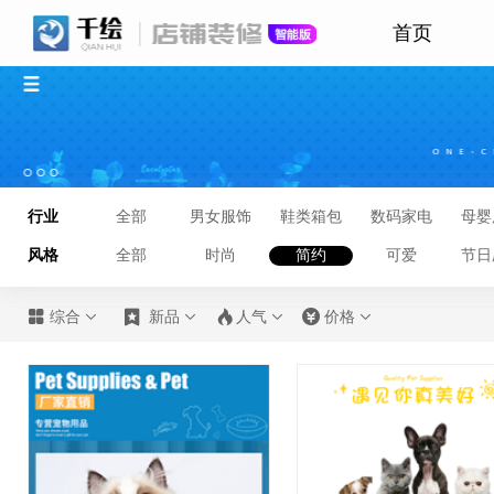
首页
行业
全部
男女服饰
鞋类箱包
数码家电
母婴
风格
全部
时尚
简约
可爱
节日








综合
新品
人气
价格