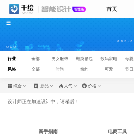
首页
行业
全部
男女服饰
鞋类箱包
数码家电
母婴
风格
全部
时尚
简约
可爱
节日








综合
新品
人气
价格
设计师正在加速设计中，请稍后！
新手指南
电商工具