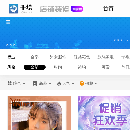
首页
行业
全部
男女服饰
鞋类箱包
数码家电
母婴
风格
全部
时尚
简约
可爱
节日








综合
新品
人气
价格