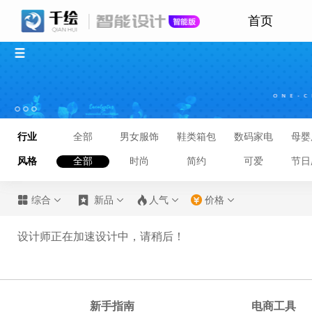
首页
行业
全部
男女服饰
鞋类箱包
数码家电
母婴
风格
全部
时尚
简约
可爱
节日








综合
新品
人气
价格
设计师正在加速设计中，请稍后！
新手指南
电商工具