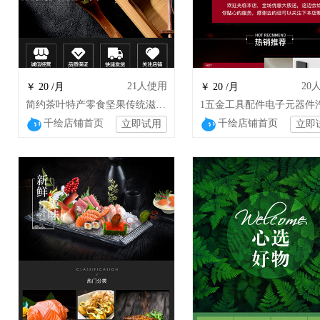
21
人使用
20
￥ 20 /月
￥ 20 /月
简约茶叶特产零食坚果传统滋补品装修模板
千绘店铺首页
千绘店铺首页
立即试用
立即