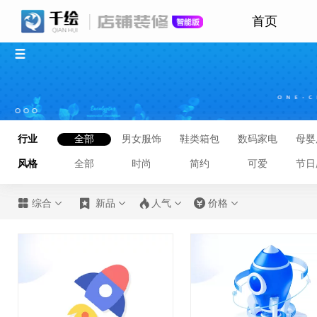
首页
行业
全部
男女服饰
鞋类箱包
数码家电
母婴
风格
全部
时尚
简约
可爱
节日








综合
新品
人气
价格