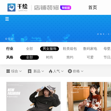
首页
行业
全部
男女服饰
鞋类箱包
数码家电
母婴
风格
全部
时尚
简约
可爱
节日








综合
新品
人气
价格