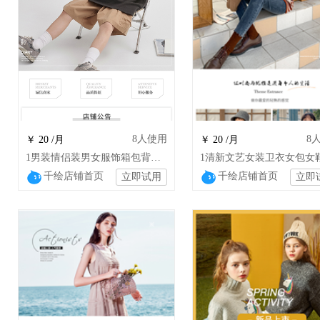
8
人使用
8
￥ 20 /月
￥ 20 /月
1男装情侣装男女服饰箱包背包配饰店铺装修
千绘店铺首页
千绘店铺首页
立即试用
立即