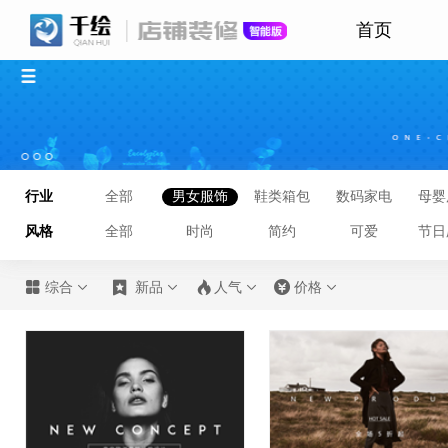
首页
行业
全部
男女服饰
鞋类箱包
数码家电
母婴
风格
全部
时尚
简约
可爱
节日








综合
新品
人气
价格