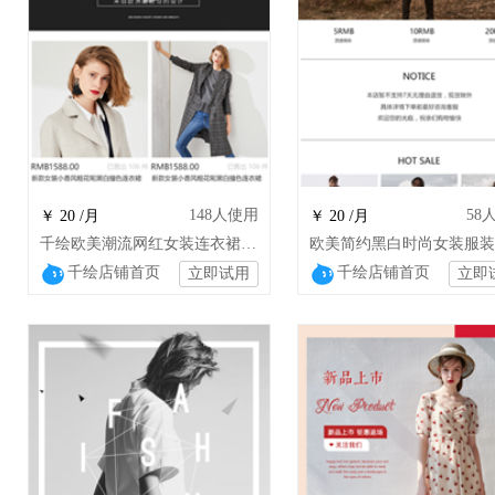
148
人使用
58
￥ 20 /月
￥ 20 /月
千绘欧美潮流网红女装连衣裙皮衣女鞋包包
千绘店铺首页
千绘店铺首页
立即试用
立即