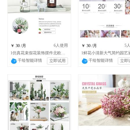
6
人使用
5
￥ 30 /月
￥ 30 /月
1仿真花束假花装饰摆件北欧塑料花客厅花艺摆花餐桌hm
千绘智能详情
千绘智能详情
立即试用
立即