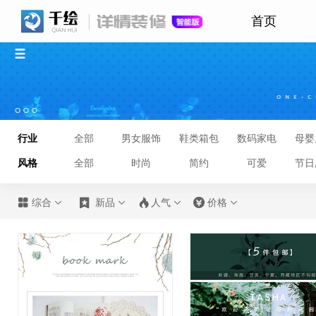
首页
行业
全部
男女服饰
鞋类箱包
数码家电
母婴
风格
全部
时尚
简约
可爱
节日








综合
新品
人气
价格