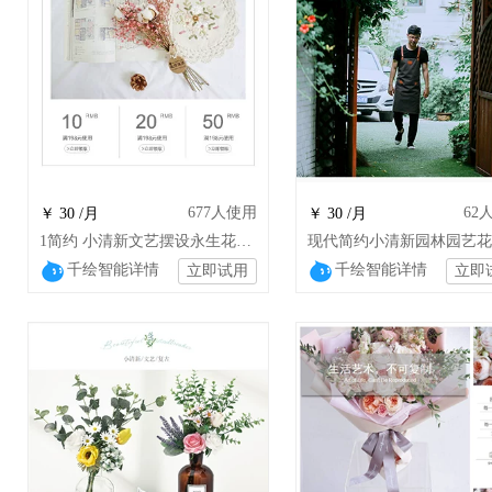
677
人使用
62
￥ 30 /月
￥ 30 /月
1简约 小清新文艺摆设永生花鲜花园艺
千绘智能详情
千绘智能详情
立即试用
立即