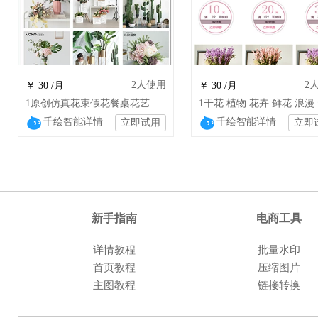
2
人使用
2
￥ 30 /月
￥ 30 /月
1原创仿真花束假花餐桌花艺套装摆件（hm）
千绘智能详情
千绘智能详情
立即试用
立即
新手指南
电商工具
详情教程
批量水印
首页教程
压缩图片
主图教程
链接转换