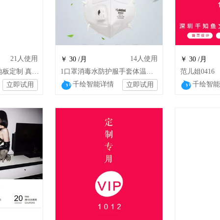
21
人使用
14
人使用
￥ 30 /月
￥ 30 /月
环保美国黑胡桃木地板定制 真三层实木 JHY
1口罩消毒水防护服手套体温计口罩生活必需品通用
范儿姐0416
千绘智能详情
千绘智能
立即试用
立即试用