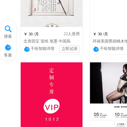
22
人使用
￥ 30 /月
￥ 30 /月
搜索
文房四宝 宣纸 笔墨 中国风
千绘智能详情
千绘智能详情
立即试用
客服