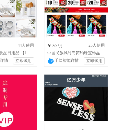
44
人使用
25
人使用
￥ 30 /月
碗 陶瓷 家居食品日用品 【1】时尚永久使用150定制268
中国民族风时尚简约珠宝饰品首饰化妆品服装通用模板yk
详情
千绘智能详情
立即试用
立即试用