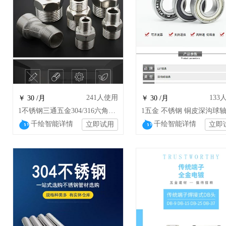
241
人使用
133
￥ 30 /月
￥ 30 /月
1不锈钢三通五金304/316六角外丝接头
千绘智能详情
千绘智能详情
立即试用
立即