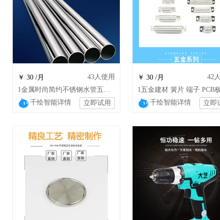
43
人使用
42
￥ 30 /月
￥ 30 /月
1金属时尚简约不锈钢水管五金工具零件 wsj
千绘智能详情
千绘智能详情
立即试用
立即