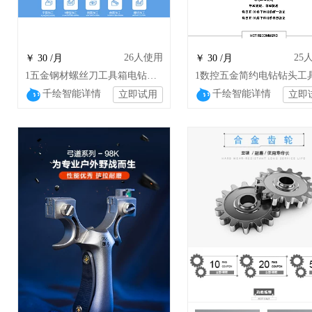
26
人使用
25
￥ 30 /月
￥ 30 /月
1五金钢材螺丝刀工具箱电钻钳子汽车金属配件
千绘智能详情
千绘智能详情
立即试用
立即