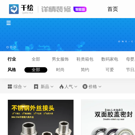
首页
行业
全部
男女服饰
鞋类箱包
数码家电
母婴
风格
全部
时尚
简约
可爱
节日








综合
新品
人气
价格