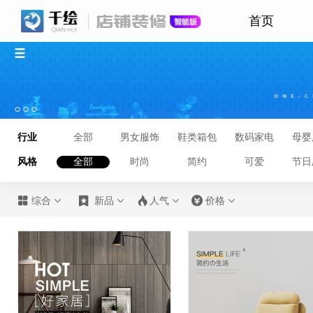
首页
行业
全部
男女服饰
鞋类箱包
数码家电
母婴
风格
全部
时尚
简约
可爱
节日








综合
新品
人气
价格