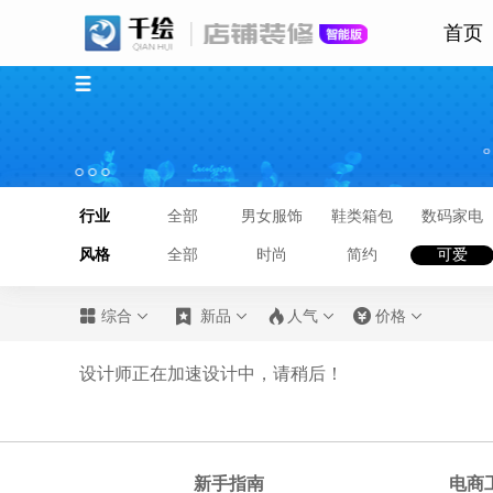
首页
行业
全部
男女服饰
鞋类箱包
数码家电
风格
全部
时尚
简约
可爱








综合
新品
人气
价格
设计师正在加速设计中，请稍后！
新手指南
电商