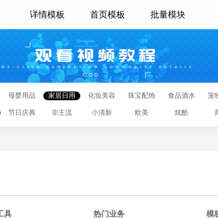
详情模板
首页模板
批量模块
母婴用品
家居日用
化妆美容
珠宝配饰
食品酒水
宠
节日庆典
非主流
小清新
欧美
炫酷
工具
热门业务
模