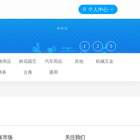

个人中心

1
2
3
物用品
鲜花园艺
汽车用品
其他
机械五金
商务
古典
通用
板市场
关注我们