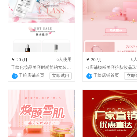
6
人使用
6
￥ 20 /月
￥ 20 /月
千绘化妆品美容时尚简约女装护肤品保养面膜
千绘店铺首页
千绘店铺首页
立即试用
立即