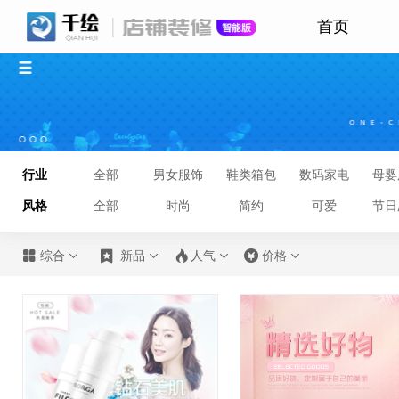
首页
行业
全部
男女服饰
鞋类箱包
数码家电
母婴
风格
全部
时尚
简约
可爱
节日








综合
新品
人气
价格