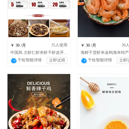
35
人使用
30
￥ 30 /月
￥ 30 /月
中国风 大虾仁虾米虾干虾皮开洋海鲜干货
千绘智能详情
千绘智能详情
立即试用
立即