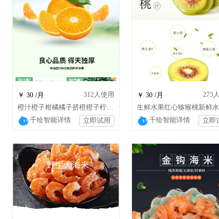
312
人使用
273
￥ 30 /月
￥ 30 /月
橙汁橙子柑橘橘子挤橙橙子柠檬果冻橙食品
千绘智能详情
千绘智能详情
立即试用
立即