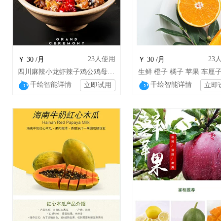
23
人使用
23
￥ 30 /月
￥ 30 /月
四川麻辣小龙虾辣子鸡公鸡母鸡鸡蛋鲜香土特产零食gnx
千绘智能详情
千绘智能详情
立即试用
立即