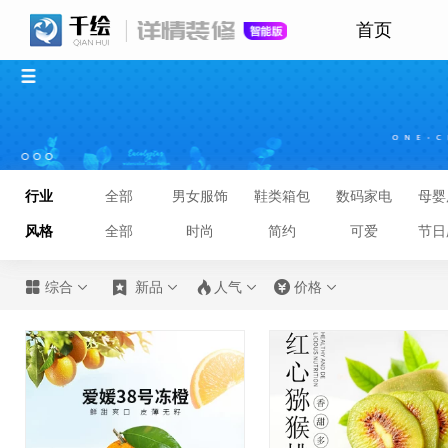
首页
行业
全部
男女服饰
鞋类箱包
数码家电
母婴
风格
全部
时尚
简约
可爱
节日








综合
新品
人气
价格