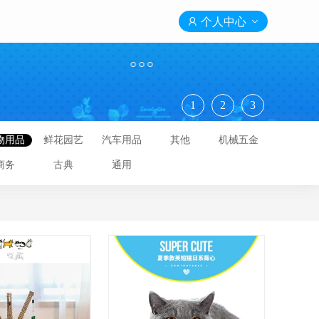

个人中心

1
2
3
物用品
鲜花园艺
汽车用品
其他
机械五金
商务
古典
通用