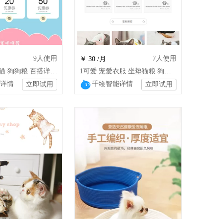
9
人使用
7
人使用
￥ 30 /月
刺猬 宠物 猫猫 狗狗粮 百搭详情模板
1可爱 宠爱衣服 坐垫猫粮 狗粮 玩具
详情
千绘智能详情
立即试用
立即试用