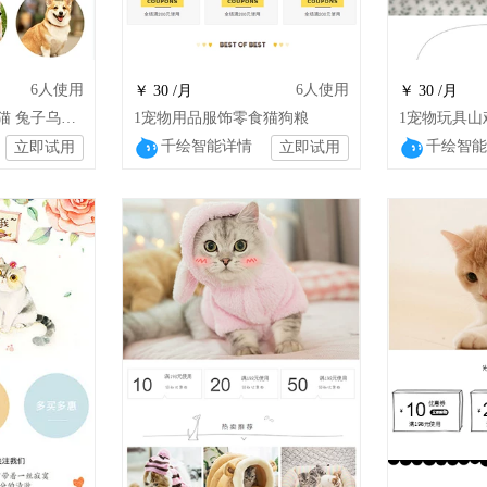
6
人使用
6
人使用
￥ 30 /月
￥ 30 /月
1简约 活宠物 狗狗 猫 兔子乌龟通用模板HM
1宠物用品服饰零食猫狗粮
千绘智能详情
千绘智能
立即试用
立即试用