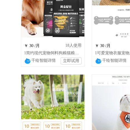
18
人使用
￥ 30 /月
￥ 30 /月
1简约现代宠物饲料狗粮猫粮猪饲料gnx
千绘智能详情
千绘智能详情
立即试用