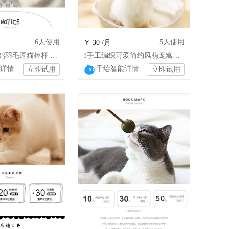
6
人使用
5
人使用
￥ 30 /月
1宠物玩具山鸡羽毛逗猫棒杆 一整套的猫咪
1手工编织可爱简约风萌宠窝萌宠用品 wsj
详情
千绘智能详情
立即试用
立即试用