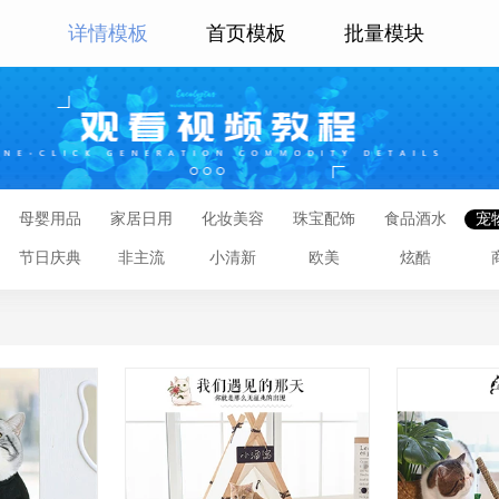
详情模板
首页模板
批量模块
母婴用品
家居日用
化妆美容
珠宝配饰
食品酒水
宠
节日庆典
非主流
小清新
欧美
炫酷