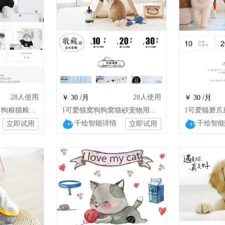
28
人使用
28
人使用
￥ 30 /月
￥ 30 /月
1可爱宠物衣服玩具 狗粮猫粮零食犬仓鼠兔
1可爱猫窝狗狗窝猫砂宠物用品懒人模板（l
千绘智能详情
千绘智能
立即试用
立即试用