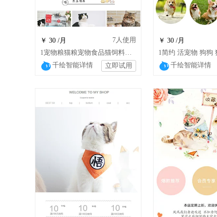
7
人使用
￥ 30 /月
￥ 30 /月
1宠物粮猫粮宠物食品猫饲料零食猫咪主粮猫
千绘智能详情
千绘智能详情
立即试用