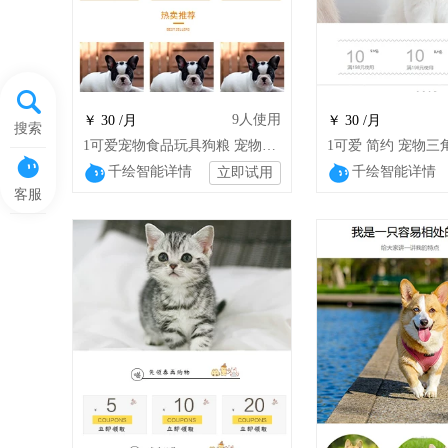
9
人使用
￥ 30 /月
￥ 30 /月
搜索
1可爱宠物食品玩具狗粮 宠物服饰玩具猫粮（hm）
千绘智能详情
千绘智能详情
立即试用
客服