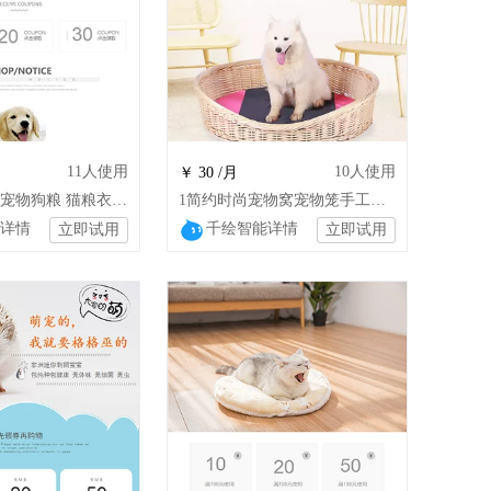
11
人使用
10
人使用
￥ 30 /月
1简约 小清新宠物狗粮 猫粮衣服通用模板
1简约时尚宠物窝宠物笼手工编织柳编猫狗屋 wsj
详情
千绘智能详情
立即试用
立即试用