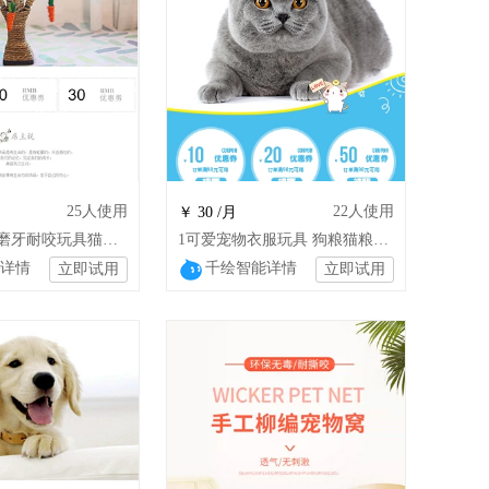
25
人使用
22
人使用
￥ 30 /月
1可爱猫磨爪磨牙耐咬玩具猫咪用品猫抓板猫
1可爱宠物衣服玩具 狗粮猫粮零食犬仓鼠兔
详情
千绘智能详情
立即试用
立即试用