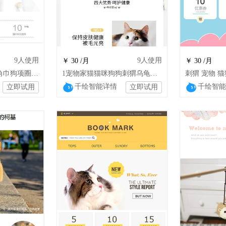
9
人使用
9
人使用
￥ 30 /月
￥ 30 /月
1可爱 简约 宠物三角巾狗项圈猫咪口水巾
1宠物家猫猫咪狗狗刺猬乌龟鸟蜘蛛蓝猫通用
千绘智能详情
千绘智能
立即试用
立即试用