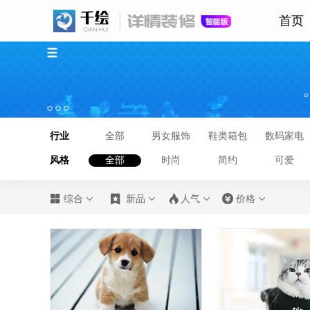
首页
行业
全部
男女服饰
鞋类箱包
数码家电
风格
全部
时尚
简约
可爱








综合
新品
人气
价格