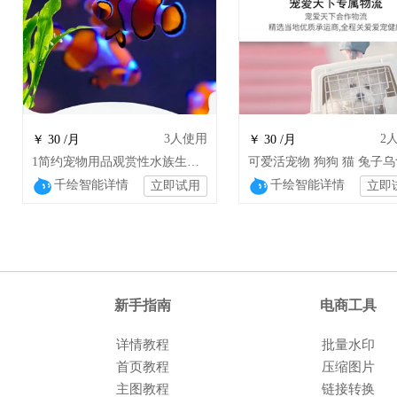
3
人使用
2
￥ 30 /月
￥ 30 /月
1简约宠物用品观赏性水族生物小丑鱼热带观赏鱼 wsj
千绘智能详情
千绘智能详情
立即试用
立即
新手指南
电商工具
详情教程
批量水印
首页教程
压缩图片
主图教程
链接转换