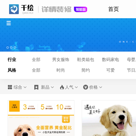
首页
行业
全部
男女服饰
鞋类箱包
数码家电
母婴
风格
全部
时尚
简约
可爱
节日








综合
新品
人气
价格