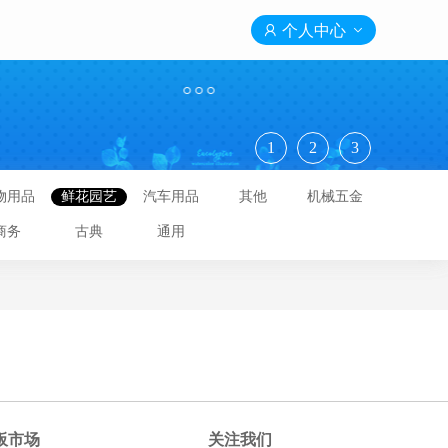

个人中心

1
2
3
物用品
鲜花园艺
汽车用品
其他
机械五金
商务
古典
通用
板市场
关注我们