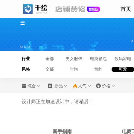
首页
行业
全部
男女服饰
鞋类箱包
数码家电
风格
全部
时尚
简约
可爱








综合
新品
人气
价格
设计师正在加速设计中，请稍后！
新手指南
电商