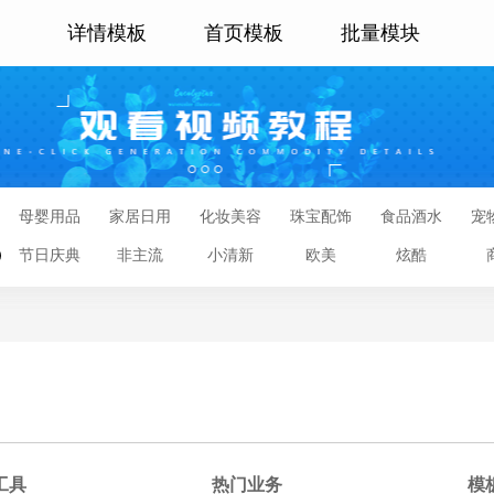
详情模板
首页模板
批量模块
母婴用品
家居日用
化妆美容
珠宝配饰
食品酒水
宠
节日庆典
非主流
小清新
欧美
炫酷
工具
热门业务
模