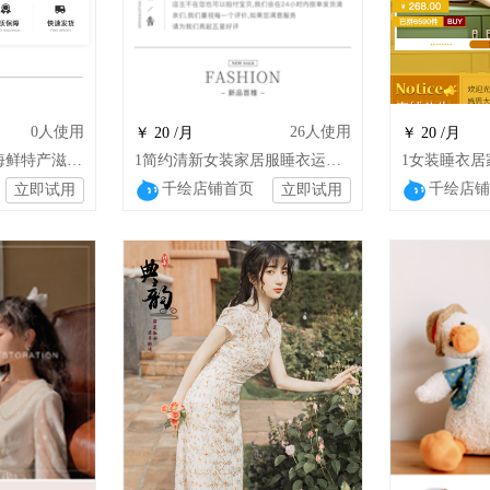
0
人使用
26
人使用
￥ 20 /月
￥ 20 /月
简约生鲜水果牛肉海鲜特产滋补品店铺模板
1简约清新女装家居服睡衣运动服装修模板设计
千绘店铺首页
千绘店铺
立即试用
立即试用