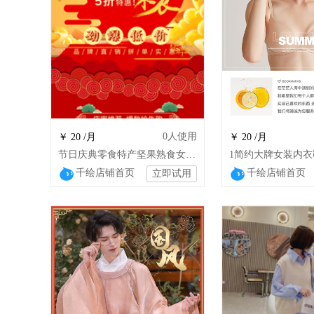
0
人使用
￥ 20 /月
￥ 20 /月
节日庆典零食特产坚果熟食女装店铺模板设计
千绘店铺首页
千绘店铺首页
立即试用