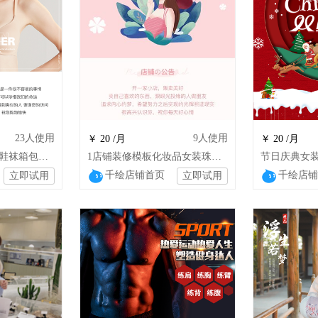
23
人使用
9
人使用
￥ 20 /月
￥ 20 /月
1简约大牌女装内衣鞋袜箱包配饰店铺装修设计
1店铺装修模板化妆品女装珠宝配饰童装甜美
千绘店铺首页
千绘店铺
立即试用
立即试用