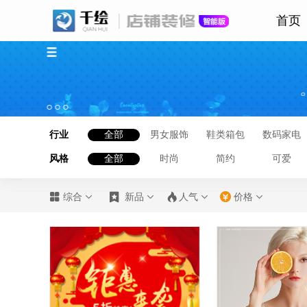
首页
行业
全部
男女服饰
鞋类箱包
数码家电
风格
全部
时尚
简约
可爱








综合
新品
人气
价格