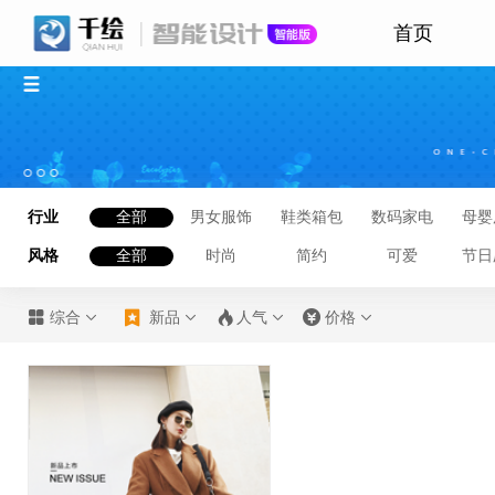
首页
行业
全部
男女服饰
鞋类箱包
数码家电
母婴
风格
全部
时尚
简约
可爱
节日








综合
新品
人气
价格