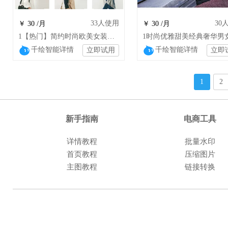
33
人使用
30
￥ 30 /月
￥ 30 /月
1【热门】简约时尚欧美女装女鞋女包斜挎包
千绘智能详情
千绘智能详情
立即试用
立即
1
2
新手指南
电商工具
详情教程
批量水印
首页教程
压缩图片
主图教程
链接转换