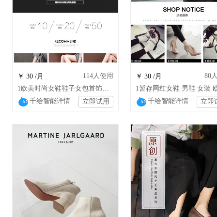
114
人使用
80
￥ 30 /月
￥ 30 /月
1欧美时尚女鞋鞋子女包首饰衣服女装通用
千绘智能详情
千绘智能详情
立即试用
立即