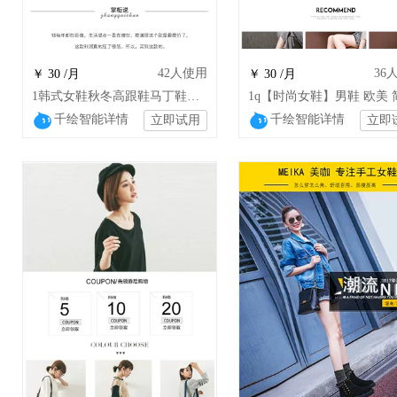
42
人使用
36
￥ 30 /月
￥ 30 /月
1韩式女鞋秋冬高跟鞋马丁鞋切尔西靴 凉鞋拖
千绘智能详情
千绘智能详情
立即试用
立即