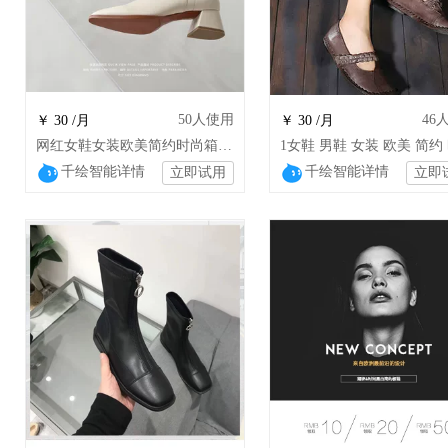
50
人使用
46
￥ 30 /月
￥ 30 /月
网红女鞋女装欧美简约时尚箱包珠宝配饰lqs
千绘智能详情
千绘智能详情
立即试用
立即