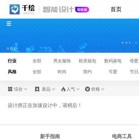
首页
行业
全部
男女服饰
鞋类箱包
数码家电
母婴
风格
全部
时尚
简约
可爱
节日








综合
新品
人气
价格
设计师正在加速设计中，请稍后！
新手指南
电商工具