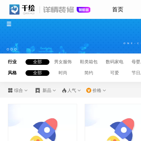
首页
行业
全部
男女服饰
鞋类箱包
数码家电
母婴
风格
全部
时尚
简约
可爱
节日








综合
新品
人气
价格