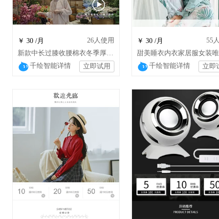
26
人使用
55
￥ 30 /月
￥ 30 /月
新款中长过膝收腰棉衣冬季厚外套HM
千绘智能详情
千绘智能详情
立即试用
立即