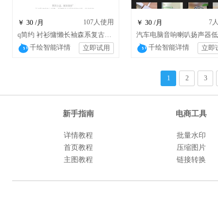
107
人使用
7
￥ 30 /月
￥ 30 /月
q简约 衬衫慵懒长袖森系复古童装 童鞋
千绘智能详情
千绘智能详情
立即试用
立即
1
2
3
新手指南
电商工具
详情教程
批量水印
首页教程
压缩图片
主图教程
链接转换