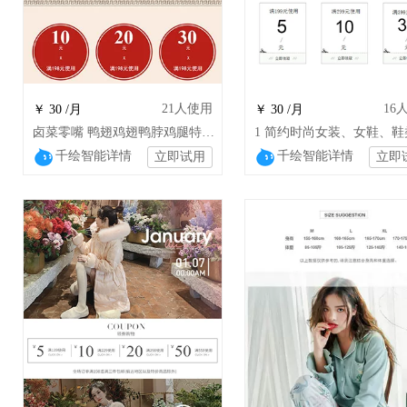
21
人使用
16
￥ 30 /月
￥ 30 /月
卤菜零嘴 鸭翅鸡翅鸭脖鸡腿特产干货特色小吃
千绘智能详情
千绘智能详情
立即试用
立即