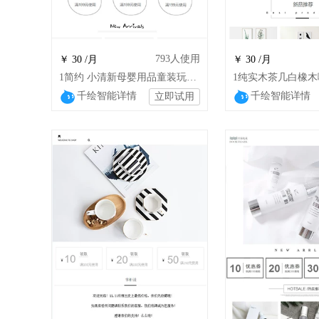
793
人使用
￥ 30 /月
￥ 30 /月
1简约 小清新母婴用品童装玩具袜子鞋包
千绘智能详情
千绘智能详情
立即试用