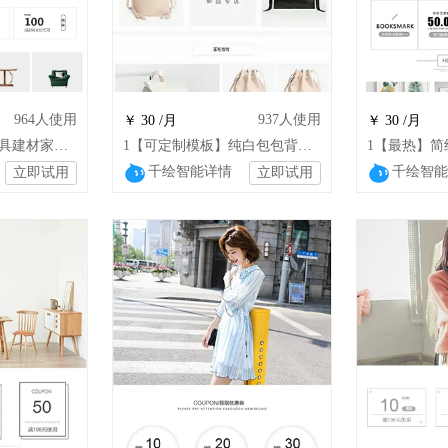
964
人使用
937
人使用
￥ 30 /月
￥ 30 /月
1极简北欧餐具风家具建材家居灯具壁挂五金
1【可定制模板】纯白包包背包男包女
千绘智能详情
千绘智能
立即试用
立即试用