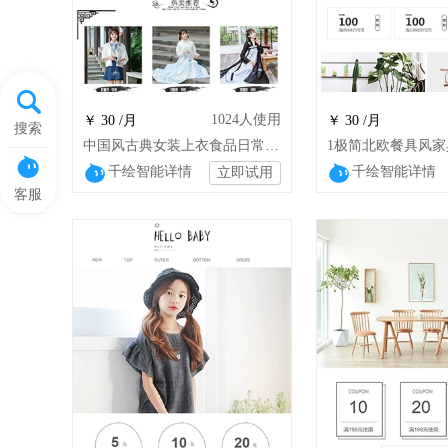
1024
人使用
￥ 30 /月
￥ 30 /月
搜索
中国风古典女装上衣食品日常汉服通用
千绘智能详情
千绘智能详情
立即试用
客服