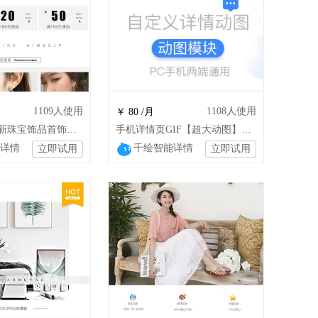
1109
人使用
1108
人使用
￥ 80 /月
1简约 Q小清新珠宝饰品首饰化妆品耳环项
手机详情页GIF【超大动图】模块不限高度数量安卓苹果稳定显示
详情
千绘智能详情
立即试用
立即试用