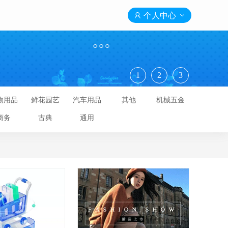

个人中心

1
2
3
物用品
鲜花园艺
汽车用品
其他
机械五金
商务
古典
通用