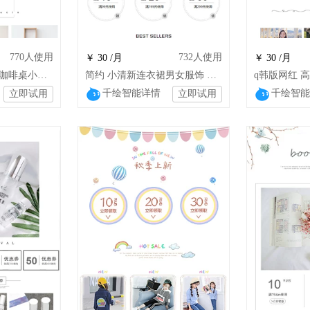
770
人使用
732
人使用
￥ 30 /月
￥ 30 /月
1纯实木茶几白橡木咖啡桌小户型茶桌简约北
简约 小清新连衣裙男女服饰 鞋类箱包通用模版（HM）
千绘智能详情
千绘智能
立即试用
立即试用