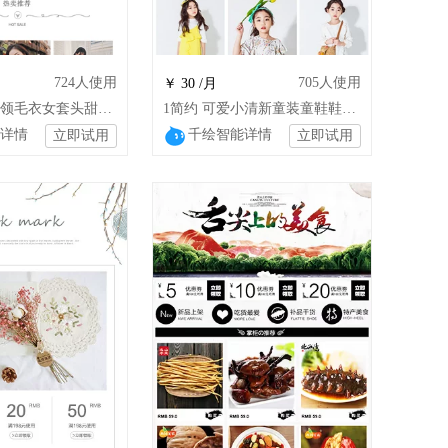
724
人使用
705
人使用
￥ 30 /月
q韩版网红 高领毛衣女套头甜美小清
1简约 可爱小清新童装童鞋鞋类箱包通用模
详情
千绘智能详情
立即试用
立即试用