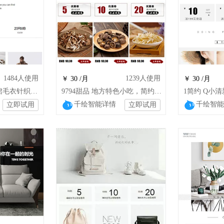
1484
人使用
1239
人使用
￥ 30 /月
￥ 30 /月
女装大衣外套连衣裙毛衣针织毛呢男装欧美网红女裤T恤
9794甜品 地方特色小吃，简约古典
千绘智能详情
千绘智能
立即试用
立即试用