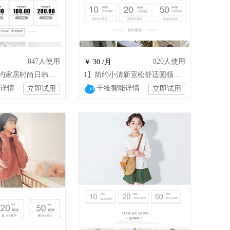
847
人使用
820
人使用
￥ 30 /月
1【最热】简约家居时尚日韩沙发布艺挂画墙
1】简约小清新宽松舒适圆领下摆系带休闲上衣Q
详情
千绘智能详情
立即试用
立即试用