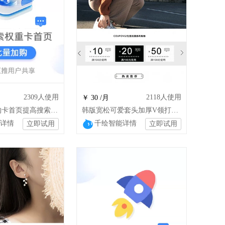
2309
人使用
2118
人使用
￥ 30 /月
一键批量加购卡首页提高搜索权重一次加购10个商品
韩版宽松可爱套头加厚V领打底毛衣女男
详情
千绘智能详情
立即试用
立即试用