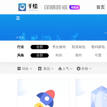
首页
行业
全部
男女服饰
鞋类箱包
数码家电
风格
全部
时尚
简约
可爱








综合
新品
人气
价格